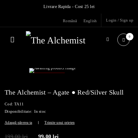
Livrare Rapida - Cost 25 lei
Login
/
Sign up
Română
English
0
- 50%
The Alchemist – Agate ● Red/Silver Skull
Cod:
TA11
Disponibilitate:
In stoc
Adaugă părerea ta
Trimite unui prieten
199.00
lei
99.00
lei