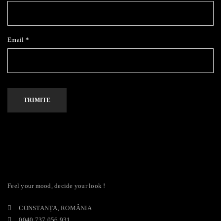
Email
*
Alternative:
Feel your mood, decide your look !
CONSTANȚA, ROMÂNIA
0040 737 056 931